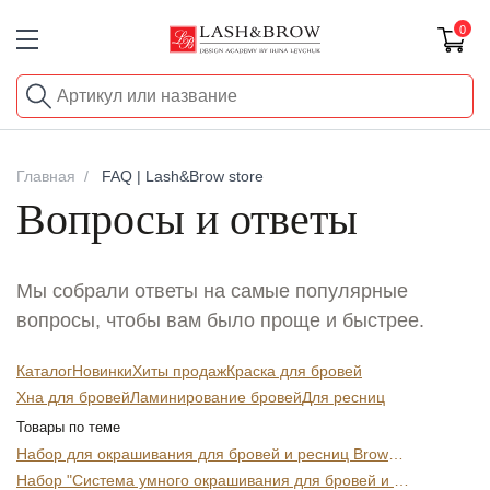
0
Главная
FAQ | Lash&Brow store
Вопросы и ответы
Мы собрали ответы на самые популярные
вопросы, чтобы вам было проще и быстрее.
Каталог
Новинки
Хиты продаж
Краска для бровей
Хна для бровей
Ламинирование бровей
Для ресниц
Товары по теме
Набор для окрашивания для бровей и ресниц BrowXenna® OXYGEN J2, mini.
Набор "Система умного окрашивания для бровей и ресниц OXYGEN J2, BrowXenna®"