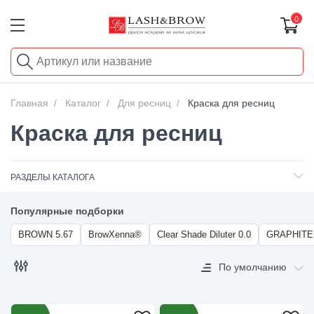
0
ЦЕНА
от
Главная
Каталог
Для ресниц
Краска для ресниц
до
ПРИМЕНИТЬ
Краска для ресниц
БРЕНД
РАЗДЕЛЫ КАТАЛОГА
АРТИКУЛ
Популярные подборки
ЦВЕТ
BROWN 5.67
BrowXenna®
Clear Shade Diluter 0.0
GRAPHITE 
По умолчанию
Показать