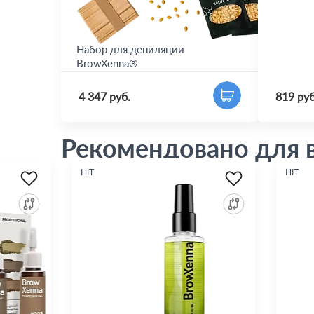
Набор для депиляции
Масло п
BrowXenna®
BrowXe
4 347 руб.
819 руб
Рекомендовано для 
HIT
HIT