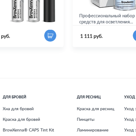
живающее средство для
Профессиональный набор
ей и ресниц Botex-X,
средств для осветления
wXenna®
волосков
 руб.
1 111 руб.
ДЛЯ БРОВЕЙ
ДЛЯ РЕСНИЦ
УХОД
Хна для бровей
Краска для ресниц
Уход 
Краска для бровей
Пинцеты
Уход 
BrowXenna® CAPS Tint Kit
Ламинирование
Уход 