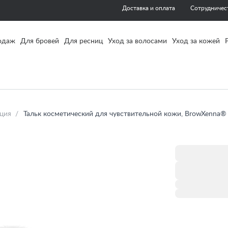
Доставка и оплата
Сотрудничес
одаж
Для бровей
Для ресниц
Уход за волосами
Уход за кожей
ция
Тальк косметический для чувствительной кожи, BrowXenna®