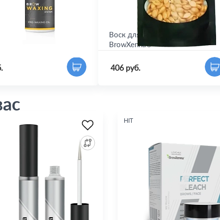
еред депиляцией
Воск для депиляции бровей
nna®
BrowXenna®
.
406 руб.
вас
HIT